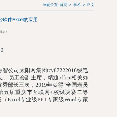
当前位置:
首页
>
学术
>
正文
公软件Excel的应用
浏览：
0
公司太阳网集团tcy87222016级电
、员工会副主席，精通office相关办
得优秀部长三次，2019年获得“全国老员
“第五届重庆市互联网+校级决赛二等
xcel专业级PPT专家级Word专家