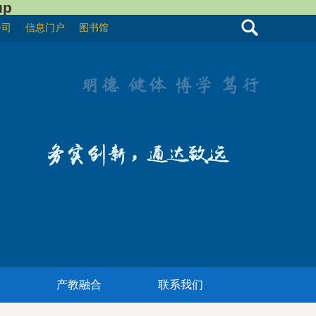
up
公司
信息门户
图书馆
产教融合
联系我们